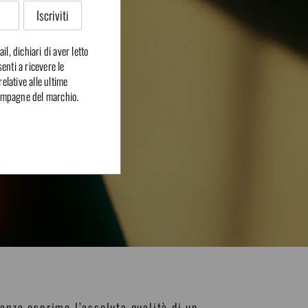
il, dichiari di aver letto
enti a ricevere le
lative alle ultime
 campagne del marchio.
anza esprime l’assoluta qualità di un