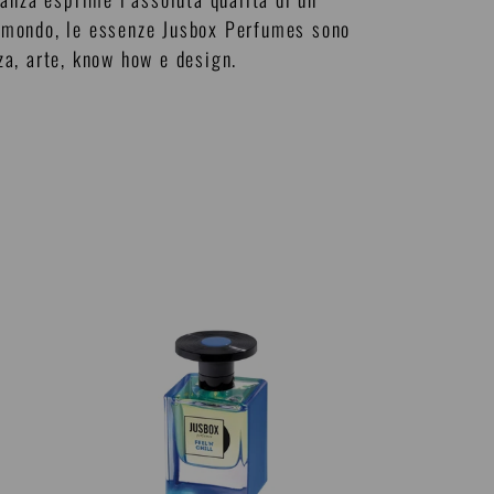
al mondo, le essenze Jusbox Perfumes sono
za, arte, know how e design.
Feel
'n'
Chill