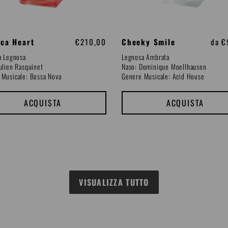
oca Heart
P
€210,00
Cheeky Smile
P
da €
r
r
a Legnosa
Legnosa Ambrata
e
e
ulien Rasquinet
Naso: Dominique Moellhausen
z
z
 Musicale: B
ossa Nova
Genere Musicale: Acid House
z
z
o
o
d
d
ACQUISTA
ACQUISTA
i
i
l
l
i
i
s
s
t
t
i
i
n
n
o
o
VISUALIZZA TUTTO