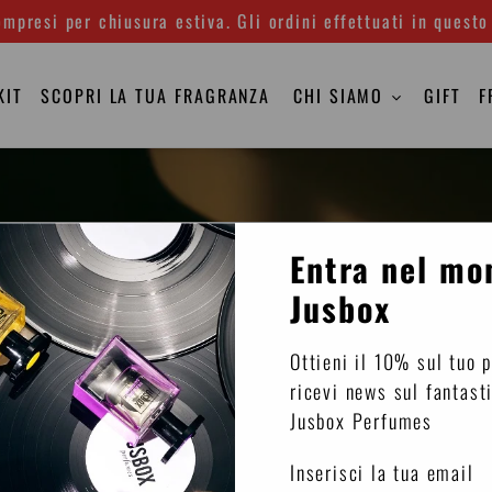
mpresi per chiusura estiva. Gli ordini effettuati in questo
KIT
SCOPRI LA TUA FRAGRANZA
CHI SIAMO
GIFT
F
Entra nel mo
Jusbox
Ottieni il 10% sul tuo 
ricevi news sul fantast
Jusbox Perfumes
Inserisci la tua email