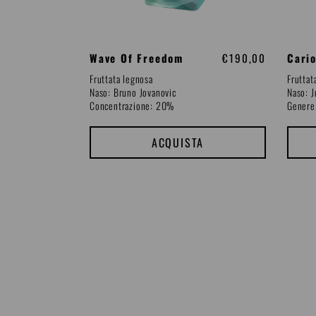
Wave Of Freedom
P
€190,00
Cari
r
Fruttata legnosa
Fruttat
e
Naso: Bruno Jovanovic
Naso: J
z
Concentrazione: 20%
Genere
z
o
d
ACQUISTA
i
l
i
s
t
i
n
o