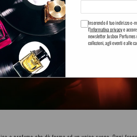
Inserendo il tuo indirizzo e-ma
l’
Informativa privacy
e accons
newsletter Jusbox Perfumes re
collezioni, agli eventi e alle
ica e profumo che dà forma ad un unico suono. Ogni fragr