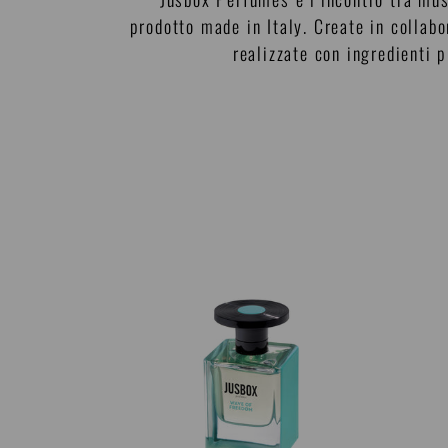
prodotto made in Italy. Create in collab
realizzate con ingredienti 
Wave
Cario
Of
Heart
Freedom