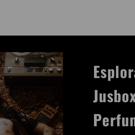
Esplor
Jusbo
Perfu