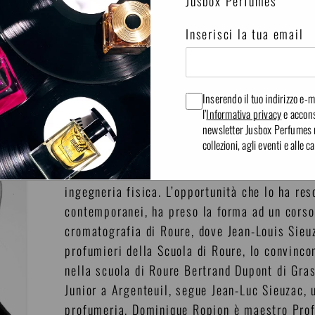
Jusbox Perfumes
Inserisci la tua email
 CAFÉ
-
MICROLOVE
-
FEATHER SUPREME
-
FEEL N CHILL
Inserendo il tuo indirizzo e-ma
l’
Informativa privacy
e accons
newsletter Jusbox Perfumes re
collezioni, agli eventi e alle
Poeta perfetto e conoscitore perspicace, Dom
profumiere. Ancora non del tutto consapevole 
ingegneria fisica. L’opportunità che lo ha res
contemporanei, ha preso la forma ad un corso
cromatografia di Roure, dove Jean-Louis Sieu
profumieri della Scuola di Roure, lo convinco
nella scuola di Roure Bertrand Dupont di Gr
Junior a Argenteuil, segue Jean-Luc Sieuzac, u
profumeria. Dominique Ropion è maestro Profu