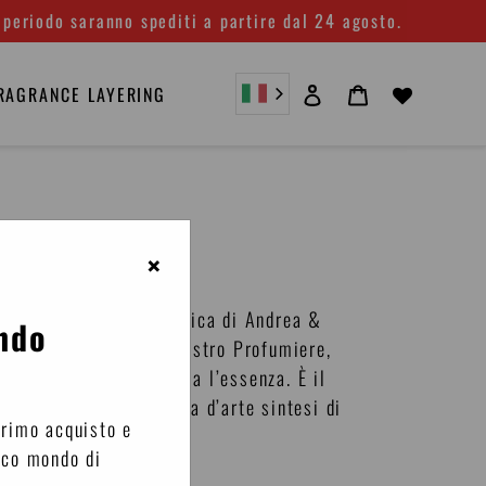
 periodo saranno spediti a partire dal 24 agosto.
Accedi
Carrello
RAGRANCE LAYERING
×
atto. La direzione artistica di Andrea &
ndo
iluppo olfattivo un Maestro Profumiere,
preti in maniera univoca l’essenza. È il
na vera e propria opera d’arte sintesi di
primo acquisto e
ico mondo di