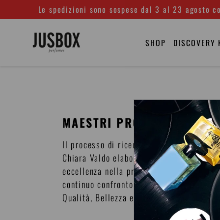
Vai
Le spedizioni sono sospese dal 3 al 23 agosto co
direttamente
ai
SHOP
DISCOVERY 
contenuti
MAESTRI PROFUMIERI
Il processo di ricerca e sviluppo è per Ju
Chiara Valdo elabora una visione progett
eccellenza nella profumeria artistica, che
continuo confronto tra Andrea & Chiara Va
Qualità, Bellezza e Know-how.