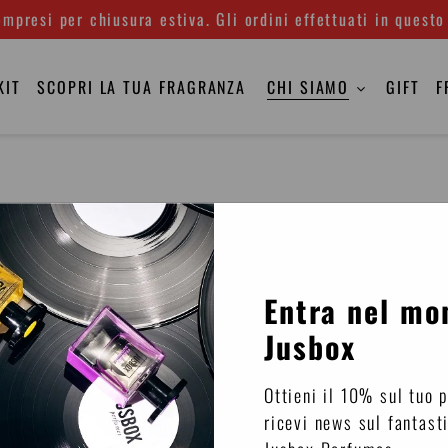
mpresi per chiusura estiva. Gli ordini effettuati in questo
KIT
SCOPRI LA TUA FRAGRANZA
CHI SIAMO
GIFT
F
sbox Perfumes l’inizio della creazione, dove l’idea si fa 
Entra nel mo
uale ispirata dall’universo musicale e seleziona per lo sv
Jusbox
 attraverso il proprio stile e la propria estetica ne inter
ldo e il Maestro Profumiere a portare alla creazione di u
Ottieni il 10% sul tuo 
ricevi news sul fantast