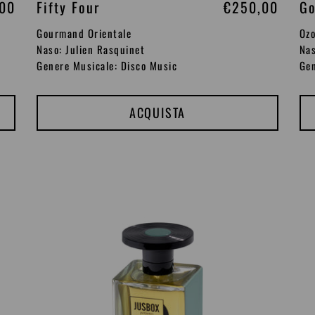
,00
Fifty Four
P
€250,00
Go
r
Gourmand Orientale
Ozo
e
Naso: Julien Rasquinet
Nas
Genere Musicale: Disco Music
Gen
z
z
o
ACQUISTA
d
i
l
Black
Vi
i
Powder
Ey
s
t
i
n
o