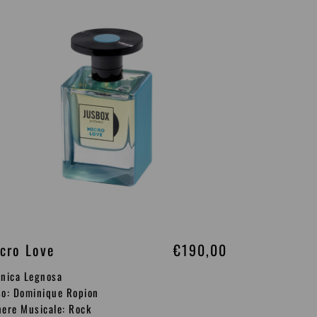
i
ve
s
t
i
n
o
cro Love
P
€190,00
r
nica Legnosa
e
o: Dominique Ropion
ere Musicale: Rock
z