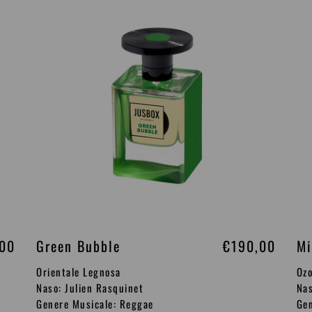
i
Bubble
Lo
s
t
i
n
o
,00
Green Bubble
P
€190,00
Mi
r
Orientale Legnosa
Ozo
e
Naso: Julien Rasquinet
Nas
Genere Musicale: Reggae
Gen
z