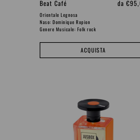
Beat Café
P
da €95
r
Orientale Legnosa
e
Naso: Dominique Ropion
Genere Musicale: Folk rock
z
z
o
ACQUISTA
d
i
l
14Hour
i
Dream
s
t
i
n
o