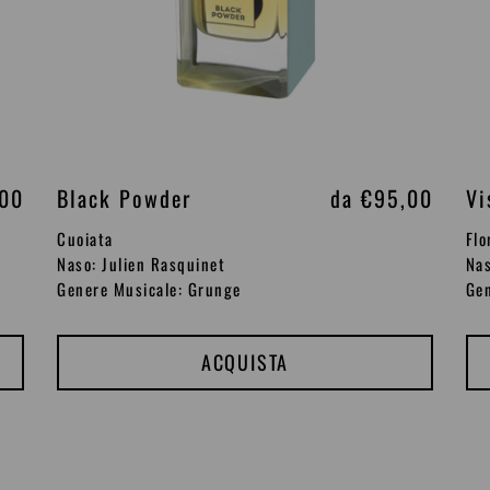
,00
Black Powder
P
da €95,00
Vi
r
Cuoiata
Flo
e
Naso: Julien Rasquinet
Nas
Genere Musicale: Grunge
Gen
z
z
o
ACQUISTA
d
i
l
Green
Mi