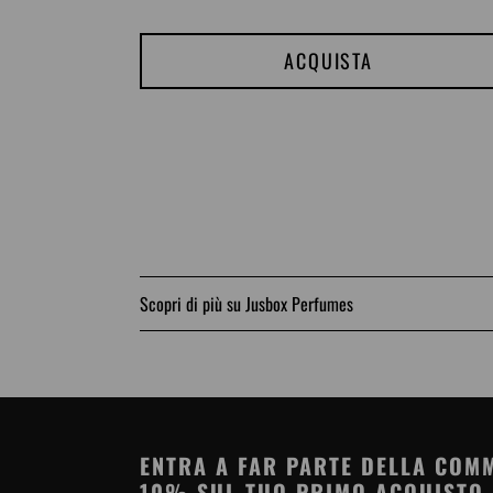
z
o
ACQUISTA
d
i
l
i
s
t
i
Scopri di più su Jusbox Perfumes
n
o
ENTRA A FAR PARTE DELLA COMM
10% SUL TUO PRIMO ACQUISTO