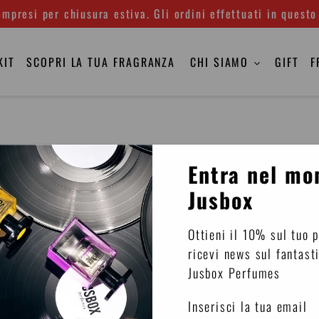
mpresi per chiusura estiva. Gli ordini effettuati in questo
KIT
SCOPRI LA TUA FRAGRANZA
CHI SIAMO
GIFT
F
Wave
Ch
Of
Sm
Entra nel mo
Freedom
Jusbox
Ottieni il 10% sul tuo 
ricevi news sul fantast
Jusbox Perfumes
Inserisci la tua email