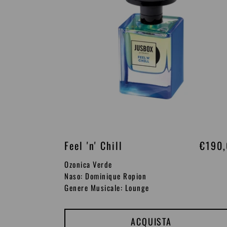
i
n
o
Feel 'n' Chill
P
€190
r
Ozonica Verde
e
Naso: Dominique Ropion
Genere Musicale: Lounge
z
z
o
ACQUISTA