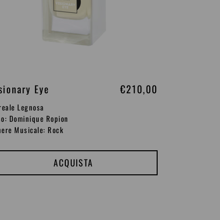
sionary Eye
P
€210,00
r
reale Legnosa
e
o: Dominique Ropion
ere Musicale: Rock
z
z
o
ACQUISTA
d
i
l
cro