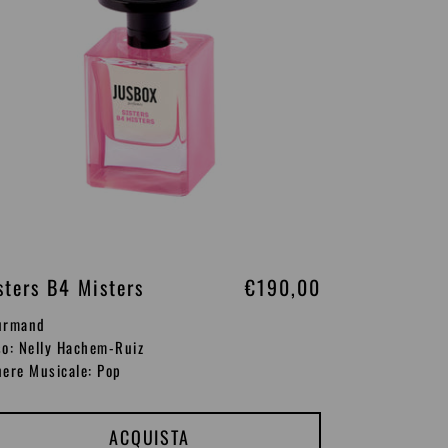
i
n
o
sters B4 Misters
P
€190,00
r
urmand
e
o: Nelly Hachem-Ruiz
ere Musicale: Pop
z
z
o
ACQUISTA