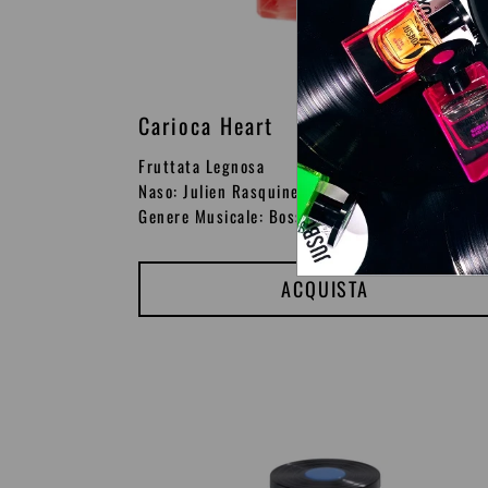
Carioca Heart
P
€210
r
Fruttata Legnosa
e
Naso: Julien Rasquinet
Genere Musicale: B
ossa Nova
z
z
o
ACQUISTA
d
i
l
Feel
i
'n'
s
Chill
t