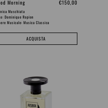
od Morning
P
€150,00
r
nica Muschiata
e
o: Dominique Ropion
ere Musicale: Musica Classica
z
z
o
ACQUISTA
d
i
l
sionary
i
e
s
t
i
n
o