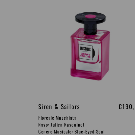
i
&
s
Sailors
t
i
n
o
Siren & Sailors
P
€190
r
Floreale Muschiata
e
Naso: Julien Rasquinet
Genere Musicale: Blue-Eyed Soul
z