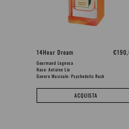
14Hour Dream
P
€190
r
Gourmand Legnosa
e
Naso: Antoine Lie
Genere Musicale: Psychedelic Rock
z
z
o
ACQUISTA
d
i
l
Siren