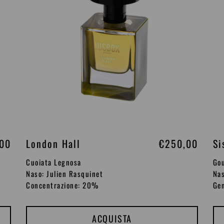
i
n
o
,00
London Hall
P
€250,00
Si
r
Cuoiata Legnosa
Go
e
Naso: Julien Rasquinet
Nas
Concentrazione: 20%
Gen
z
z
o
ACQUISTA