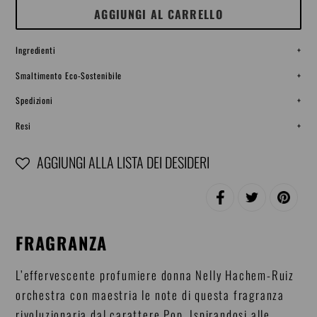
AGGIUNGI AL CARRELLO
Ingredienti
+
Smaltimento Eco-Sostenibile
+
Spedizioni
+
Resi
+
AGGIUNGI ALLA LISTA DEI DESIDERI
Inserimento
CONDIVIDI
TWITTA
PINNA
del
SU
SU
SU
FACEBOOK
TWITTER
PINTERE
prodotto
FRAGRANZA
nel
carrello
L’effervescente profumiere donna Nelly Hachem-Ruiz
orchestra con maestria le note di questa fragranza
rivoluzionaria dal carattere Pop. Ispirandosi alle