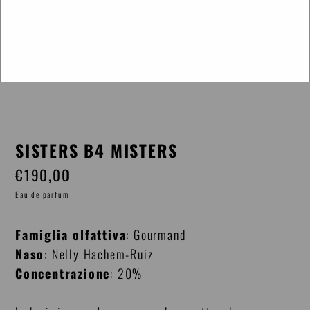
SISTERS B4 MISTERS
€190,00
Prezzo
di
Eau de parfum
listino
Famiglia olfattiva
: Gourmand
Naso
: Nelly Hachem-Ruiz
Concentrazione
: 20%