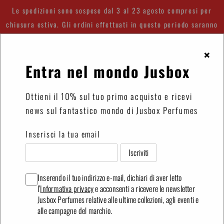
Vai
Le spedizioni sono sospese dal 3 al 23 agosto compresi per
direttamente
chiusura estiva. Gli ordini effettuati in questo periodo saranno
ai
spediti a partire dal 24 agosto.
contenuti
×
Entra nel mondo Jusbox
Accedi
Carrello
Ottieni il 10% sul tuo primo acquisto e ricevi
news sul fantastico mondo di Jusbox Perfumes
Inserisci la tua email
Inserendo il tuo indirizzo e-mail, dichiari di aver letto
l’
Informativa privacy
e acconsenti a ricevere le newsletter
Jusbox Perfumes relative alle ultime collezioni, agli eventi e
❮
❯
alle campagne del marchio.