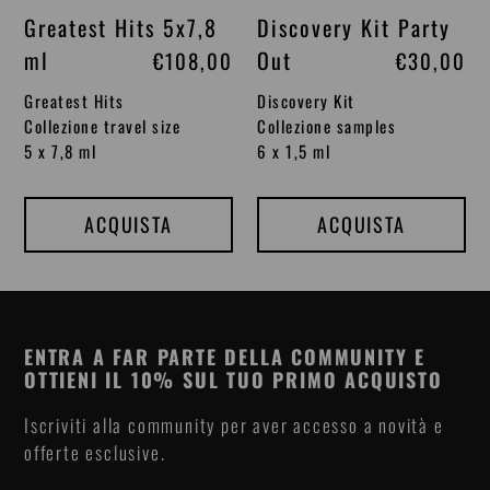
Greatest Hits 5x7,8
Discovery Kit Party
ml
Out
P
€108,00
P
€30,00
r
r
Greatest Hits
Discovery Kit
e
e
Collezione travel size
Collezione samples
5 x 7,8 ml
6 x 1,5 ml
z
z
z
z
o
o
ACQUISTA
ACQUISTA
d
d
i
i
l
l
i
i
ENTRA A FAR PARTE DELLA COMMUNITY E
OTTIENI IL 10% SUL TUO PRIMO ACQUISTO
s
s
t
t
Iscriviti alla community per aver accesso a novità e
offerte esclusive.
i
i
n
n