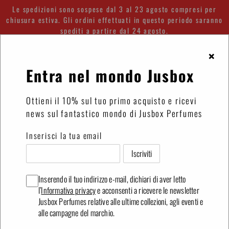
Vai
Le spedizioni sono sospese dal 3 al 23 agosto compresi per
direttamente
chiusura estiva. Gli ordini effettuati in questo periodo saranno
spediti a partire dal 24 agosto.
ai
contenuti
×
Accedi
Carrello
Entra nel mondo Jusbox
Ottieni il 10% sul tuo primo acquisto e ricevi
Discovery
Discovery
news sul fantastico mondo di Jusbox Perfumes
Kit
Kit
Inserisci la tua email
Feel
Greatest
Good
Hits
Inserendo il tuo indirizzo e-mail, dichiari di aver letto
l’
Informativa privacy
e acconsenti a ricevere le newsletter
Jusbox Perfumes relative alle ultime collezioni, agli eventi e
alle campagne del marchio.
Discovery Kit Feel
Discovery Kit