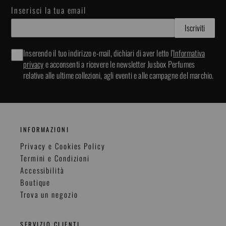
Inserisci la tua email
o
o
Inserendo il tuo indirizzo e-mail, dichiari di aver letto l’
Informativa
privacy
e acconsenti a ricevere le newsletter Jusbox Perfumes
relative alle ultime collezioni, agli eventi e alle campagne del marchio.
INFORMAZIONI
Privacy e Cookies Policy
Termini e Condizioni
Accessibilità
Boutique
Trova un negozio
SERVIZIO CLIENTI