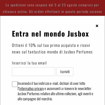
Vai
Le spedizioni sono sospese dal 3 al 23 agosto compresi per
direttamente
chiusura estiva. Gli ordini effettuati in questo periodo saranno
ai
spediti a partire dal 24 agosto.
contenuti
×
Entra nel mondo Jusbox
Accedi
Carrello
Ottieni il 10% sul tuo primo acquisto e ricevi
news sul fantastico mondo di Jusbox Perfumes
Inserisci la tua email
Inserendo il tuo indirizzo e-mail, dichiari di aver letto
l’
Informativa privacy
e acconsenti a ricevere le newsletter
Jusbox Perfumes relative alle ultime collezioni, agli eventi e
alle campagne del marchio.