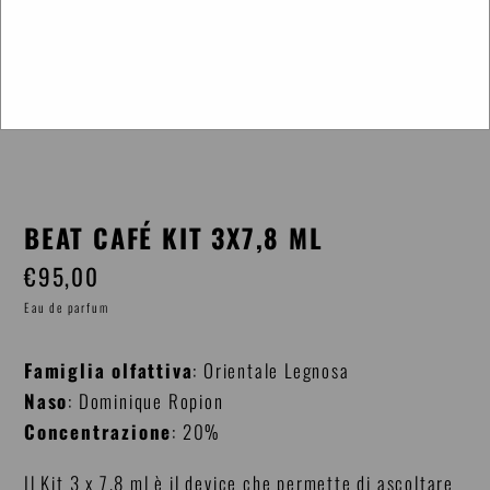
BEAT CAFÉ KIT 3X7,8 ML
€95,00
Prezzo
di
Eau de parfum
listino
Famiglia olfattiva
: Orientale Legnosa
Naso
: Dominique Ropion
Concentrazione
: 20%
Il Kit 3 x 7,8 ml è il device che permette di ascoltare