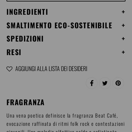
INGREDIENTI
+
SMALTIMENTO ECO-SOSTENIBILE
+
SPEDIZIONI
+
RESI
+
AGGIUNGI ALLA LISTA DEI DESIDERI
Inserimento
CONDIVIDI
TWITTA
PINNA
del
SU
SU
SU
FACEBOOK
TWITTER
PINTERE
prodotto
FRAGRANZA
nel
carrello
Una vena poetica definisce la fragranza Beat Café,
evocazione raffinata di ritmi folk rock e contestazioni
giovanili. Una melodia olfattiva calda e sofisticata