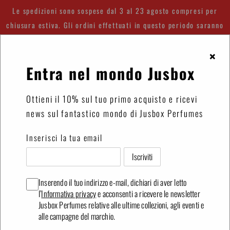
Vai
Le spedizioni sono sospese dal 3 al 23 agosto compresi per
direttamente
chiusura estiva. Gli ordini effettuati in questo periodo saranno
ai
spediti a partire dal 24 agosto.
contenuti
×
Entra nel mondo Jusbox
Accedi
Carrello
Ottieni il 10% sul tuo primo acquisto e ricevi
news sul fantastico mondo di Jusbox Perfumes
Inserisci la tua email
Inserendo il tuo indirizzo e-mail, dichiari di aver letto
l’
Informativa privacy
e acconsenti a ricevere le newsletter
Jusbox Perfumes relative alle ultime collezioni, agli eventi e
alle campagne del marchio.