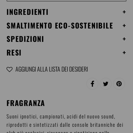
INGREDIENTI
+
SMALTIMENTO ECO-SOSTENIBILE
+
SPEDIZIONI
+
RESI
+
AGGIUNGI ALLA LISTA DEI DESIDERI
Inserimento
CONDIVIDI
TWITTA
PINNA
del
SU
SU
SU
FACEBOOK
TWITTER
PINTERE
prodotto
FRAGRANZA
nel
carrello
Suoni ipnotici, campionati, acidi del nuovo sound,
riprodotti e sintetizzati dalle console britanniche dei
club più esclusivi, risuonano a ripetizione nella