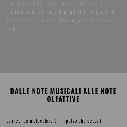
fluo, primo nella storia della profumeria. La
fluorescenza crea un gioco ipnotico di luci. È la
vera essenza che si esprime e svela sé stessa.
Libertà.
DALLE NOTE MUSICALI ALLE NOTE
OLFATTIVE
La metrica molecolare è l’impulso che detta il