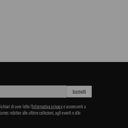
chiari di aver letto l’
Informativa privacy
e acconsenti a
mes relative alle ultime collezioni, agli eventi e alle