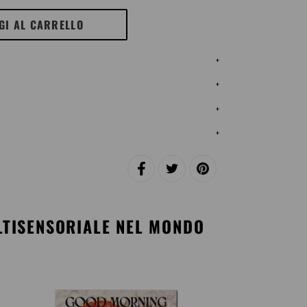
GI AL CARRELLO
+
+
+
+
CONDIVIDI
TWITTA
PINNA
SU
SU
SU
FACEBOOK
TWITTER
PINTEREST
ULTISENSORIALE NEL MONDO