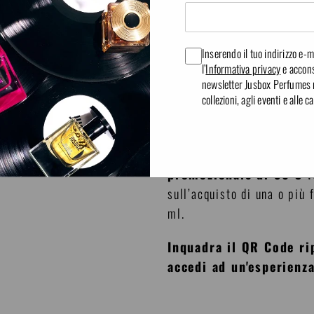
❯
Include:
Suit of Lights 1,
1,5 ml, Good Morning 1,5 ml
Inserendo il tuo indirizzo e-ma
ml.
l’
Informativa privacy
e accons
newsletter Jusbox Perfumes re
collezioni, agli eventi e alle
Utilizza le mini vapo in ba
rappresenta.
Con l’acquisto del Discove
promozionale di 30 €
va
sull’acquisto di una o più
ml.
Inquadra il QR Code rip
accedi ad un'esperienza