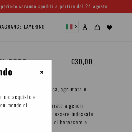
 periodo saranno spediti a partire dal 24 agosto.
Accedi
Carrello
RAGRANCE LAYERING
EL GOOD
€30,00
Prezzo
di
ndo
×
listino
 in formato 1,5 ml fresca, agrumata e
primo acquisto e
re con te.
ico mondo di
ragranze distintive, ispirate a generi
enza tempo, pensate per essere indossate
er rilasciare sensazioni di benessere e