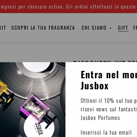
mpresi per chiusura estiva. Gli ordini effettuati in questo
KIT
SCOPRI LA TUA FRAGRANZA
CHI SIAMO
GIFT
F
DISCOVERY KIT FE
Entra nel mo
Eau de parfum
Jusbox
Una selezione di mini vapo
Ottieni il 10% sul tuo 
frizzante, da portare semp
ricevi news sul fantast
Il cofanetto contiene sei f
Jusbox Perfumes
musicali rivoluzionari e s
durante tutto il giorno e p
Inserisci la tua email
felicità.