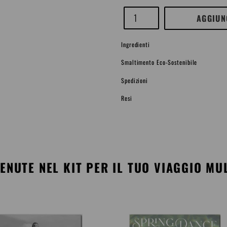
Quantità
AGGIUN
Ingredienti
Smaltimento Eco-Sostenibile
Spedizioni
Resi
Inserimento
del
prodotto
nel
TENUTE NEL KIT PER IL TUO VIAGGIO M
carrello