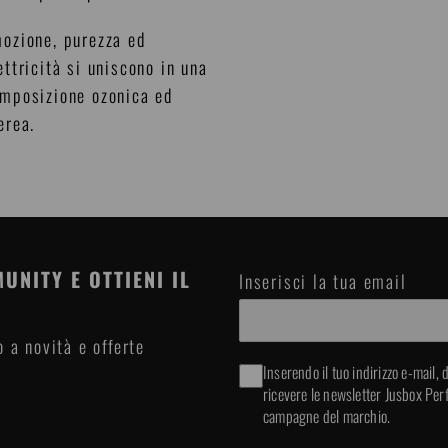
ozione, purezza ed
ettricità si uniscono in una
mposizione ozonica ed
erea.
UNITY E OTTIENI IL
Inserisci la tua email
 a novità e offerte
Inserendo il tuo indirizzo e-mail, di
ricevere le newsletter Jusbox Perfu
campagne del marchio.