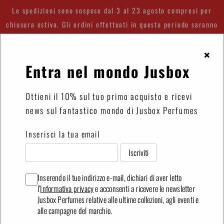
Vai
Le spedizioni sono sospese dal 3 al 23 agosto compresi per
direttamente
chiusura estiva. Gli ordini effettuati in questo periodo saranno
ai
spediti a partire dal 24 agosto.
contenuti
×
Entra nel mondo Jusbox
Accedi
Carrello
Ottieni il 10% sul tuo primo acquisto e ricevi
news sul fantastico mondo di Jusbox Perfumes
Inserisci la tua email
Inserendo il tuo indirizzo e-mail, dichiari di aver letto
l’
Informativa privacy
e acconsenti a ricevere le newsletter
Jusbox Perfumes relative alle ultime collezioni, agli eventi e
alle campagne del marchio.