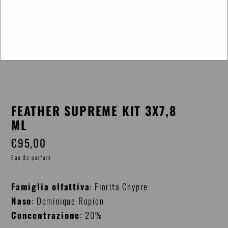
FEATHER SUPREME KIT 3X7,8
ML
€95,00
Prezzo
di
Eau de parfum
listino
Famiglia olfattiva
: Fiorita Chypre
Naso
: Dominique Ropion
Concentrazione
: 20%