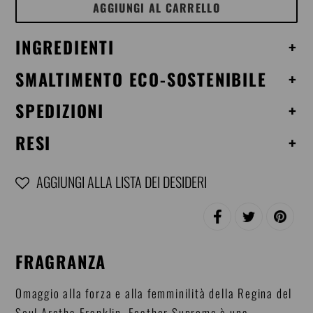
AGGIUNGI AL CARRELLO
INGREDIENTI
+
SMALTIMENTO ECO-SOSTENIBILE
+
SPEDIZIONI
+
RESI
+
AGGIUNGI ALLA LISTA DEI DESIDERI
Inserimento
CONDIVIDI
TWITTA
PINNA
del
SU
SU
SU
FACEBOOK
TWITTER
PINTERE
prodotto
FRAGRANZA
nel
carrello
Omaggio alla forza e alla femminilità della Regina del
Soul Aretha Franklin, Feather Supreme è una