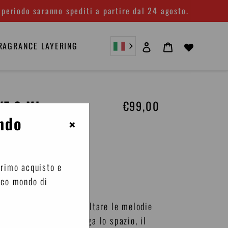
 periodo saranno spediti a partire dal 24 agosto.
Accedi
Carrello
RAGRANCE LAYERING
X7,8 ML
€99,00
Prezzo
di
ndo
×
listino
tata Ambrata
primo acquisto e
ico mondo di
ce che permette di ascoltare le melodie
. Un plug-in che coniuga lo spazio, il