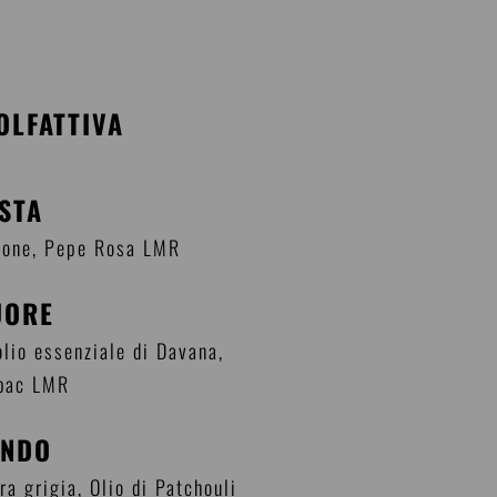
OLFATTIVA
ESTA
pone, Pepe Rosa LMR
UORE
lio essenziale di Davana,
bac LMR
ONDO
a grigia, Olio di Patchouli