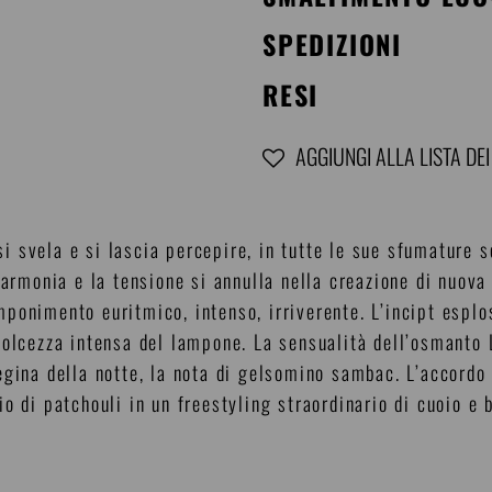
SPEDIZIONI
RESI
AGGIUNGI ALLA LISTA DEI
Inserimento
del
 si svela e si lascia percepire, in tutte le sue sfumature 
prodotto
 armonia e la tensione si annulla nella creazione di nuova
nel
ponimento euritmico, intenso, irriverente. L’incipt esplo
carrello
dolcezza intensa del lampone. La sensualità dell’osmanto 
egina della notte, la nota di gelsomino sambac. L’accordo 
o di patchouli in un freestyling straordinario di cuoio e 