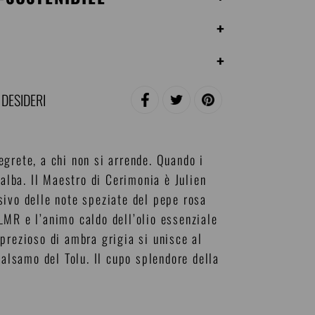
+
+
 DESIDERI
CONDIVIDI
TWITTA
PINNA
SU
SU
SU
FACEBOOK
TWITTER
PINTEREST
segrete, a chi non si arrende. Quando i
 alba. Il Maestro di Cerimonia è Julien
sivo delle note speziate del pepe rosa
LMR e l’animo caldo dell’olio essenziale
prezioso di ambra grigia si unisce al
balsamo del Tolu. Il cupo splendore della