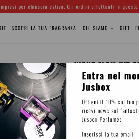
mpresi per chiusura estiva. Gli ordini effettuati in questo
KIT
SCOPRI LA TUA FRAGRANZA
CHI SIAMO
GIFT
F
NIGHT FLOW KIT 3
Entra nel mo
Eau de parfum
Jusbox
Famiglia olfattiva
: Frut
Ottieni il 10% sul tuo 
Naso
: Julien Rasquinet
ricevi news sul fantast
Concentrazione
: 20 %
Jusbox Perfumes
Il Kit 3 x 7,8 ml è il devi
Inserisci la tua email
olfattive preferite, sempre