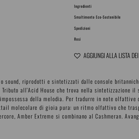
Ingredienti
Smaltimento Eco-Sostenibile
Spedizioni
Resi
AGGIUNGI ALLA LISTA DEI
Inserimento
del
o sound, riprodotti e sintetizzati dalle console britannich
prodotto
 Tributo all’Acid House che trova nella sintetizzazione i
nel
 impossessa della melodia. Per tradurre in note olfattive
carrello
ail molecolare di gioia pura: un ritmo olfattivo che tras
bercore, Amber Extreme si combinano al Cashmeran. Avangu