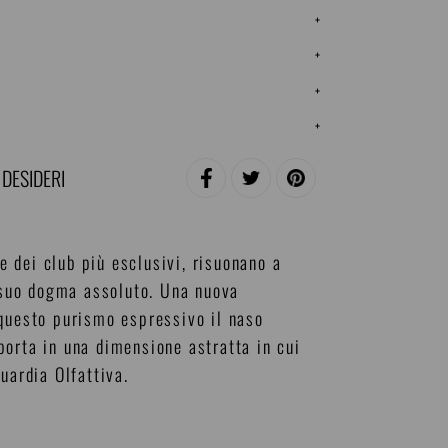
+
+
+
+
 DESIDERI
CONDIVIDI
TWITTA
PINNA
SU
SU
SU
FACEBOOK
TWITTER
PINTEREST
e dei club più esclusivi, risuonano a
l suo dogma assoluto. Una nuova
 questo purismo espressivo il naso
porta in una dimensione astratta in cui
ardia Olfattiva.