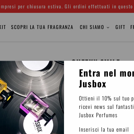
mpresi per chiusura estiva. Gli ordini effettuati in questo
KIT
SCOPRI LA TUA FRAGRANZA
CHI SIAMO
GIFT
F
CHEEKY SMILE
Entra nel mo
Eau de parfum
Jusbox
Famiglia olfattiva
: Leg
Ottieni il 10% sul tuo 
Naso
: Dominique Moellha
ricevi news sul fantast
Concentrazione
: 25%
Jusbox Perfumes
La musica è religione. L’a
Inserisci la tua email
stagione della Summer Of 