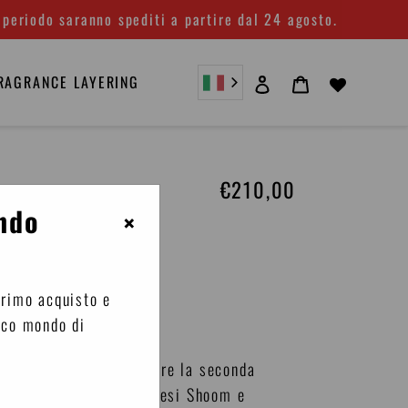
 periodo saranno spediti a partire dal 24 agosto.
Accedi
Carrello
RAGRANCE LAYERING
€210,00
Prezzo
di
ndo
×
listino
nosa Ambrata
primo acquisto e
usen
ico mondo di
cid House è culto. Si apre la seconda
Love nei Templi Londinesi Shoom e