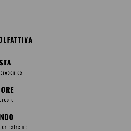
OLFATTIVA
ESTA
mbrocenide
UORE
ercore
ONDO
ber Extreme