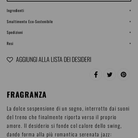
Ingredienti
+
Smaltimento Eco-Sostenibile
+
Spedizioni
+
Resi
+
AGGIUNGI ALLA LISTA DEI DESIDERI
Inserimento
CONDIVIDI
TWITTA
PINNA
del
SU
SU
SU
FACEBOOK
TWITTER
PINTERE
prodotto
FRAGRANZA
nel
carrello
La dolce sospensione di un sogno, interrotto dai suoni
del treno che finalmente riporta verso il proprio
amore. Il desiderio si fonde col calore dello swing,
dando forma alla più romantica serenata jazz: