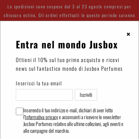
Vai
Le spedizioni sono sospese dal 3 al 23 agosto compresi per
direttamente
chiusura estiva. Gli ordini effettuati in questo periodo saranno
ai
spediti a partire dal 24 agosto.
contenuti
×
Entra nel mondo Jusbox
Accedi
Carrello
Ottieni il 10% sul tuo primo acquisto e ricevi
news sul fantastico mondo di Jusbox Perfumes
Inserisci la tua email
Inserendo il tuo indirizzo e-mail, dichiari di aver letto
l’
Informativa privacy
e acconsenti a ricevere le newsletter
Jusbox Perfumes relative alle ultime collezioni, agli eventi e
❮
❯
alle campagne del marchio.