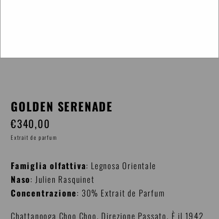
GOLDEN SERENADE
€340,00
Prezzo
di
Extrait de parfum
listino
Famiglia olfattiva
: Legnosa Orientale
Naso
: Julien Rasquinet
Concentrazione
: 30% Extrait de Parfum
Chattanooga Choo Choo. Direzione Passato. È il 1942