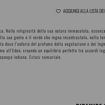
AGGIUNGI ALLA LISTA DEI
Inserimento
del
a. Nella religiosità della sua natura immacolata, essenza
prodotto
ella sua gente e il verde che regna incontrastato, nella te
nel
ta dove l’euforia del profumo della vegetazione e dei legn
carrello
rma all’Eden, creando un equilibrio perfetto tra accordi le
 canapa indiana. Estasi sensoriale.