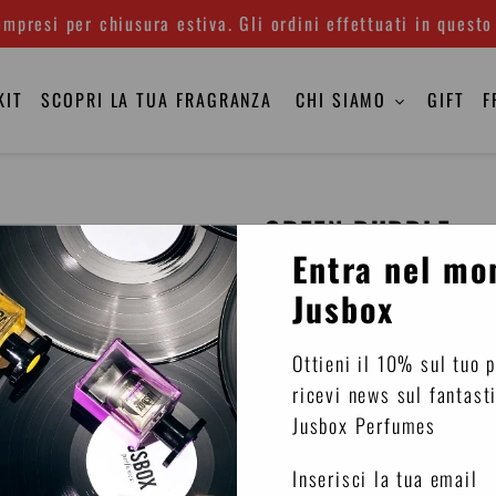
mpresi per chiusura estiva. Gli ordini effettuati in questo
KIT
SCOPRI LA TUA FRAGRANZA
CHI SIAMO
GIFT
F
GREEN BUBBLE
Entra nel mo
Eau de parfum
Jusbox
Famiglia olfattiva
: Orie
Ottieni il 10% sul tuo 
Naso
: Julien Rasquinet
ricevi news sul fantast
Concentrazione
: 20%
Jusbox Perfumes
Paradiso terrestre dominat
Inserisci la tua email
la sua cultura popolare, il