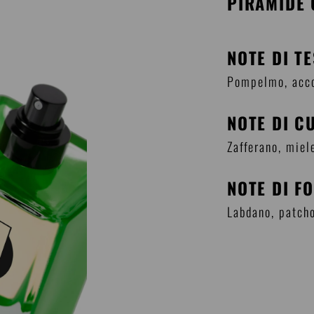
PIRAMIDE 
NOTE DI T
Pompelmo, acco
NOTE DI C
Zafferano, miel
NOTE DI F
Labdano, patch