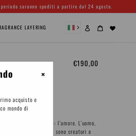
 periodo saranno spediti a partire dal 24 agosto.
Accedi
Carrello
RAGRANCE LAYERING
€190,00
Prezzo
di
ndo
×
listino
ntale Legnosa
primo acquisto e
ico mondo di
o dal peccato originale: l’amore. L’uomo,
 lento vivere quotidiano sono creatori e