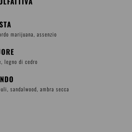
OLFATTIVA
ESTA
rdo marijuana, assenzio
UORE
e, legno di cedro
ONDO
ouli, sandalwood, ambra secca