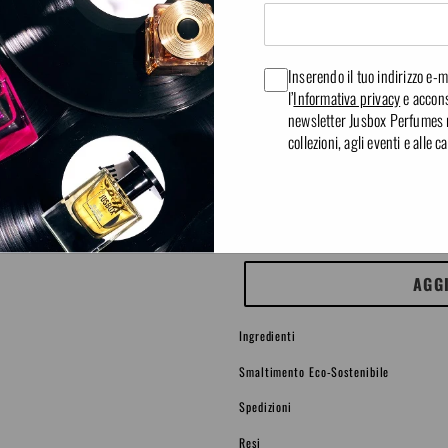
creato della terra delle pr
❯
bpm si fanno sempre più ra
regole alla chitarra. L’inn
Inserendo il tuo indirizzo e-ma
esplode oltre i confini ins
l’
Informativa privacy
e accons
newsletter Jusbox Perfumes re
sulla terra: una musica, un
collezioni, agli eventi e alle
Quantità
Size
AGG
Ingredienti
Smaltimento Eco-Sostenibile
Spedizioni
Resi