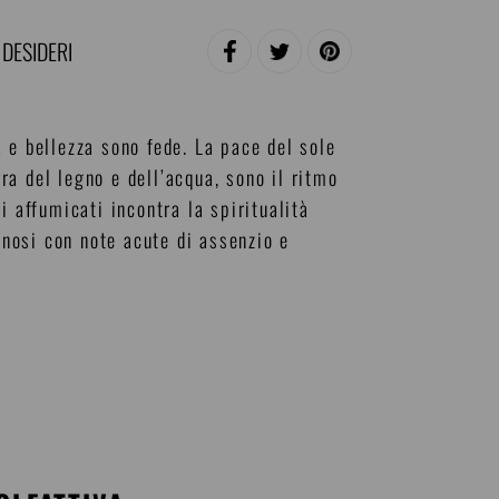
 DESIDERI
CONDIVIDI
TWITTA
PINNA
SU
SU
SU
FACEBOOK
TWITTER
PINTEREST
 e bellezza sono fede. La pace del sole
rra del legno e dell’acqua, sono il ritmo
i affumicati incontra la spiritualità
gnosi con note acute di assenzio e