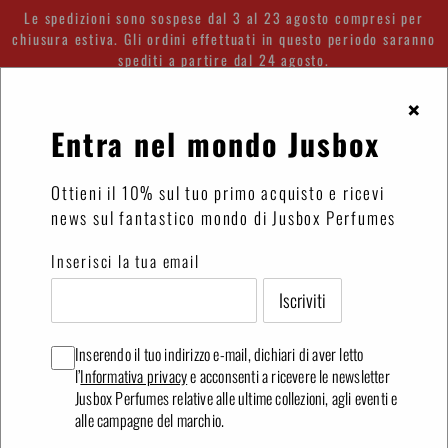
Vai
Le spedizioni sono sospese dal 3 al 23 agosto compresi per
direttamente
chiusura estiva. Gli ordini effettuati in questo periodo saranno
spediti a partire dal 24 agosto.
ai
contenuti
×
Accedi
Carrello
Entra nel mondo Jusbox
Ottieni il 10% sul tuo primo acquisto e ricevi
news sul fantastico mondo di Jusbox Perfumes
La mia lista dei desideri
Inserisci la tua email
CONDIVIDI LA LISTA
Inserendo il tuo indirizzo e-mail, dichiari di aver letto
l’
Informativa privacy
e acconsenti a ricevere le newsletter
Non ci sono prodotti nella lista dei desideri
Jusbox Perfumes relative alle ultime collezioni, agli eventi e
alle campagne del marchio.