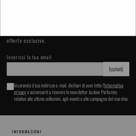
ENTRA A FAR PARTE DELLA COMMUNITY E
OTTIENI IL 10% SUL TUO PRIMO ACQUISTO
Iscriviti alla community per aver accesso a novità e
offerte esclusive.
Inserisci la tua email
Inserendo il tuo indirizzo e-mail, dichiari di aver letto l’
Informativa
privacy
e acconsenti a ricevere le newsletter Jusbox Perfumes
relative alle ultime collezioni, agli eventi e alle campagne del marchio.
INFORMAZIONI