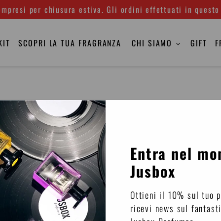
mpresi per chiusura estiva. Gli ordini effettuati in questo
KIT
SCOPRI LA TUA FRAGRANZA
CHI SIAMO
GIFT
F
 DATI CLIENTI IN STORE
Entra nel mo
LTA DATI CLIENTI IN NEGOZIO FISICO
Jusbox
ropea e negli Stati Uniti
Ottieni il 10% sul tuo 
ricevi news sul fantast
troller