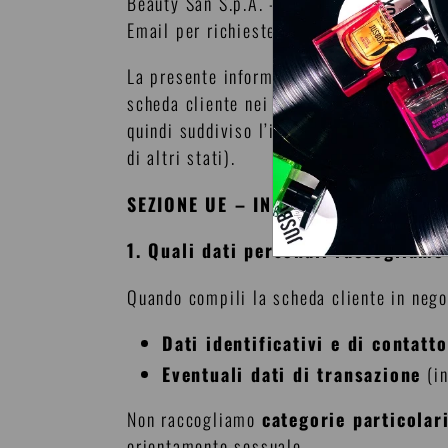
Beauty San S.p.A. – Viale Giovanni Milto
Email per richieste privacy:
info@jusb
La presente informativa descrive come ra
scheda cliente nei nostri negozi fisici. 
quindi suddiviso l’informativa in due sez
di altri stati).
SEZIONE UE – INFORMAZIONI AI SE
1. Quali dati personali raccogliamo
Quando compili la scheda cliente in nego
Dati identificativi e di contatto
Eventuali dati di transazione
(in
Non raccogliamo
categorie particolari
orientamento sessuale.