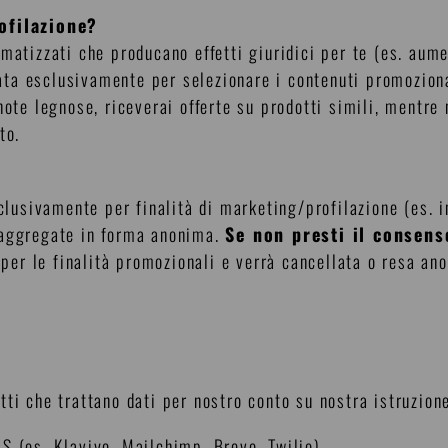
ofilazione?
matizzati che producano effetti giuridici per te (es. aume
zzata esclusivamente per selezionare i contenuti promozion
note legnose, riceverai offerte su prodotti simili, mentr
to.
sclusivamente per finalità di marketing/profilazione (es. i
 aggregate in forma anonima.
Se non presti il consens
a per le finalità promozionali e verrà cancellata o resa an
ti che trattano dati per nostro conto su nostra istruzione
S (es. Klaviyo, Mailchimp, Brevo, Twilio)