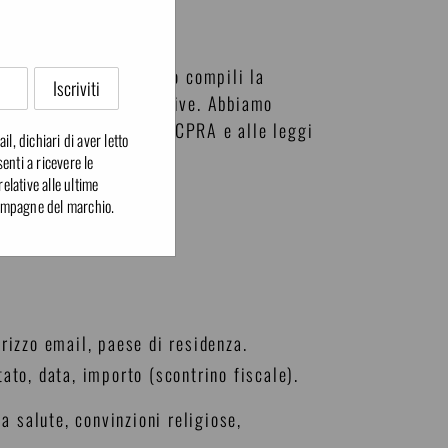
i dati personali quando compili la
pplicarsi diverse normative. Abbiamo
e riferimento al CCPA/CPRA e alle leggi
il, dichiari di aver letto
enti a ricevere le
lative alle ultime
 campagne del marchio.
rizzo email, paese di residenza.
ato, data, importo (scontrino fiscale).
a salute, convinzioni religiose,