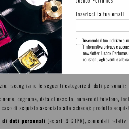
Jusbox Perfumes
n 27, 50129 Firenze (Italia)
oxperfumes.com
Inserisci la tua email
ccogliamo, utilizziamo, conserviamo e condividiamo i tuo
A seconda del paese in cui si trova il negozio, possono a
ioni:
Sezione UE
(GDPR) e
Sezione USA
(con particolar
Inserendo il tuo indirizzo e-ma
l’
Informativa privacy
e accons
newsletter Jusbox Perfumes re
NSI DEL REGOLAMENTO (UE) 2016/679 (GDPR)
collezioni, agli eventi e alle
zio, raccogliamo le seguenti categorie di dati personali:
: nome, cognome, data di nascita, numero di telefono, indi
 caso di acquisto associato alla scheda): prodotto acquist
 di dati personali
(ex art. 9 GDPR), come dati relativi 