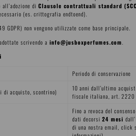
e all’adozione di
Clausole contrattuali standard (SC
cessario (es. crittografia endtoend).
49 GDPR) non vengono utilizzate come base principale.
 adottate scrivendo a
info@jusboxperfumes.com
.
i
Periodo di conservazione
10 anni dall’ultimo acquis
i di acquisto, scontrino)
fiscale italiana, art. 2220 
Fino a revoca del consenso
dati decorsi
24 mesi
dall’
di una nostra email, click s
informazioni)