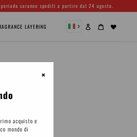
 periodo saranno spediti a partire dal 24 agosto.
Accedi
Carrello
RAGRANCE LAYERING
×
ndo
primo acquisto e
ico mondo di