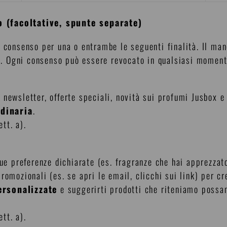
o (facoltative, spunte separate)
l consenso per una o entrambe le seguenti finalità. Il ma
tti. Ogni consenso può essere revocato in qualsiasi moment
newsletter, offerte speciali, novità sui profumi Jusbox e 
rdinaria
.
ett. a).
ue preferenze dichiarate (es. fragranze che hai apprezzato
romozionali (es. se apri le email, clicchi sui link) per c
ersonalizzate
e suggerirti prodotti che riteniamo possan
ett. a).