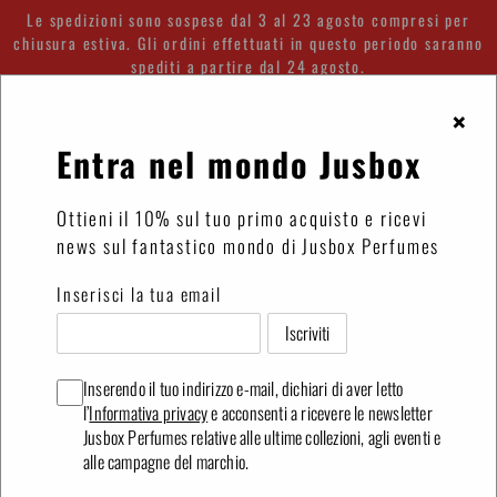
Vai
Le spedizioni sono sospese dal 3 al 23 agosto compresi per
direttamente
chiusura estiva. Gli ordini effettuati in questo periodo saranno
spediti a partire dal 24 agosto.
ai
contenuti
×
Accedi
Carrello
Entra nel mondo Jusbox
Ottieni il 10% sul tuo primo acquisto e ricevi
news sul fantastico mondo di Jusbox Perfumes
Filter By
Inserisci la tua email
Feather
Feather
Supreme
Supreme
Kit
Inserendo il tuo indirizzo e-mail, dichiari di aver letto
3x7,8
l’
Informativa privacy
e acconsenti a ricevere le newsletter
ml
Jusbox Perfumes relative alle ultime collezioni, agli eventi e
alle campagne del marchio.