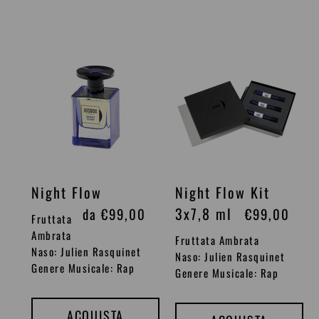
d
d
i
i
l
l
Night
Night
i
i
Flow
Flow
s
s
Kit
t
t
3x7,8
i
ml
i
n
n
o
o
Night Flow
Night Flow Kit
3x7,8 ml
P
da €99,00
P
€99,00
Fruttata
r
r
Ambrata
Fruttata Ambrata
Naso: Julien Rasquinet
e
e
Naso: Julien Rasquinet
Genere Musicale: Rap
Genere Musicale: Rap
z
z
z
z
ACQUISTA