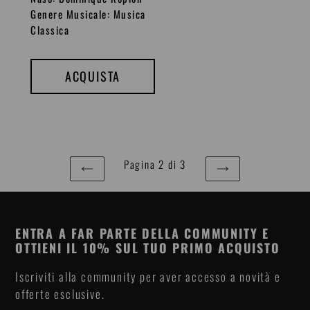
e
Genere Musicale: Musica
z
Classica
z
o
ACQUISTA
d
i
l
i
Pagina 2 di 3
s
PAGINA
PAGINA
t
PRECEDENTE
SUCCESSIVA
i
n
ENTRA A FAR PARTE DELLA COMMUNITY E
OTTIENI IL 10% SUL TUO PRIMO ACQUISTO
o
Iscriviti alla community per aver accesso a novità e
offerte esclusive.