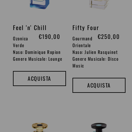
n
i
o
n
o
Feel 'n' Chill
Fifty Four
P
€190,00
P
€250,00
Ozonica
Gourmand
r
r
Verde
Orientale
Naso: Dominique Ropion
Naso: Julien Rasquinet
e
e
Genere Musicale: Lounge
Genere Musicale: Disco
z
z
Music
z
z
ACQUISTA
o
o
ACQUISTA
d
d
i
i
l
l
i
i
Golden
Good
s
s
Serenade
Morning