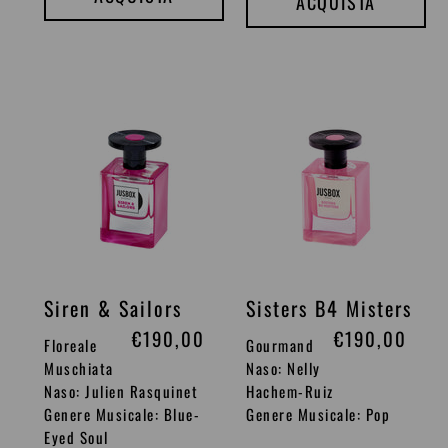
o
o
ACQUISTA
d
d
i
i
l
l
Siren
Sisters
i
i
&
B4
s
s
Sailors
Misters
t
t
i
i
n
n
o
o
Siren & Sailors
Sisters B4 Misters
P
€190,00
P
€190,00
Floreale
Gourmand
r
r
Muschiata
Naso: Nelly
Naso: Julien Rasquinet
Hachem-Ruiz
e
e
Genere Musicale: Blue-
Genere Musicale: Pop
z
z
Eyed Soul