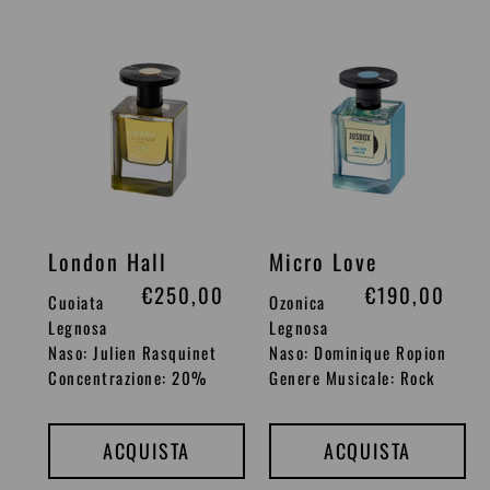
l
l
London
Micro
i
i
Hall
Love
s
s
t
t
i
i
n
n
o
o
London Hall
Micro Love
P
€250,00
P
€190,00
Cuoiata
Ozonica
r
r
Legnosa
Legnosa
Naso: Julien Rasquinet
Naso: Dominique Ropion
e
e
Concentrazione: 20%
Genere Musicale: Rock
z
z
z
z
ACQUISTA
ACQUISTA
o
o