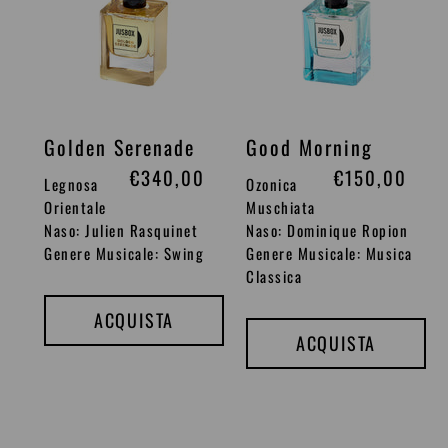
t
t
i
i
n
n
o
o
Golden Serenade
Good Morning
P
€340,00
P
€150,00
Legnosa
Ozonica
r
r
Orientale
Muschiata
Naso: Julien Rasquinet
Naso: Dominique Ropion
e
e
Genere Musicale: Swing
Genere Musicale: Musica
z
z
Classica
z
z
ACQUISTA
o
o
ACQUISTA
d
d
i
i
l
l
i
i