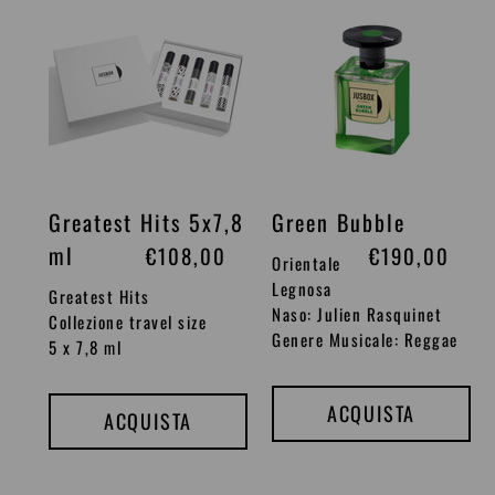
Greatest
Green
s
s
Hits
Bubble
5x7,8
t
t
ml
i
i
n
n
o
o
Greatest Hits 5x7,8
Green Bubble
ml
P
€108,00
P
€190,00
Orientale
r
r
Legnosa
Greatest Hits
Naso: Julien Rasquinet
e
e
Collezione travel size
Genere Musicale: Reggae
5 x 7,8 ml
z
z
z
z
ACQUISTA
o
o
ACQUISTA
d
d
i
i